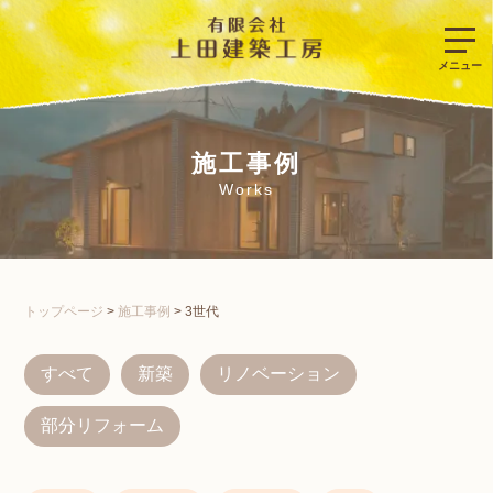
施工事例
Works
トップページ
>
施工事例
>
3世代
すべて
新築
リノベーション
部分リフォーム