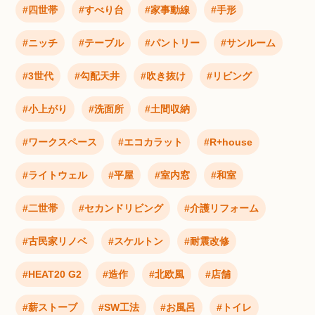
四世帯
すべり台
家事動線
手形
ニッチ
テーブル
パントリー
サンルーム
3世代
勾配天井
吹き抜け
リビング
小上がり
洗面所
土間収納
ワークスペース
エコカラット
R+house
ライトウェル
平屋
室内窓
和室
二世帯
セカンドリビング
介護リフォーム
古民家リノベ
スケルトン
耐震改修
HEAT20 G2
造作
北欧風
店舗
薪ストーブ
SW工法
お風呂
トイレ