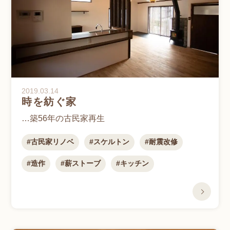
2019.03.14
時を紡ぐ家
…築56年の古民家再生
古民家リノベ
スケルトン
耐震改修
造作
薪ストーブ
キッチン