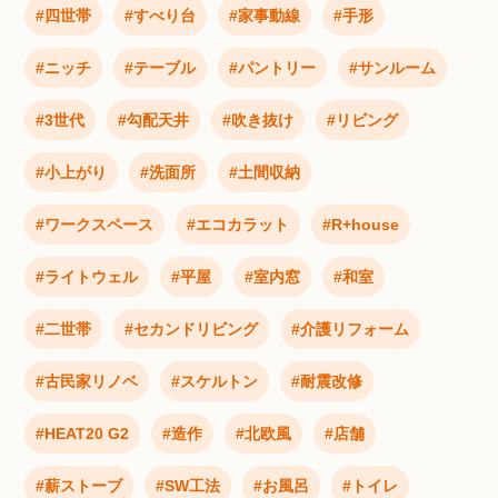
四世帯
すべり台
家事動線
手形
ニッチ
テーブル
パントリー
サンルーム
3世代
勾配天井
吹き抜け
リビング
小上がり
洗面所
土間収納
ワークスペース
エコカラット
R+house
ライトウェル
平屋
室内窓
和室
二世帯
セカンドリビング
介護リフォーム
古民家リノベ
スケルトン
耐震改修
HEAT20 G2
造作
北欧風
店舗
薪ストーブ
SW工法
お風呂
トイレ