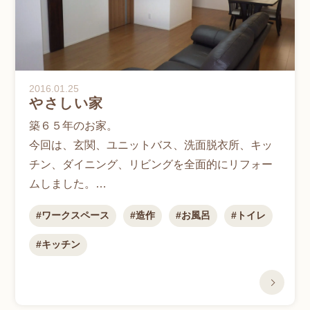
2016.01.25
やさしい家
築６５年のお家。
今回は、玄関、ユニットバス、洗面脱衣所、キッ
チン、ダイニング、リビングを全面的にリフォー
ムしました。
また、中の間、奥の間、納戸も基礎と床下地を直
ワークスペース
造作
お風呂
トイレ
し、収納や仏間などを新設しております。
床、天井、壁には断熱材を入れて、改修前より温
キッチン
かくて快適な住まいになりました。