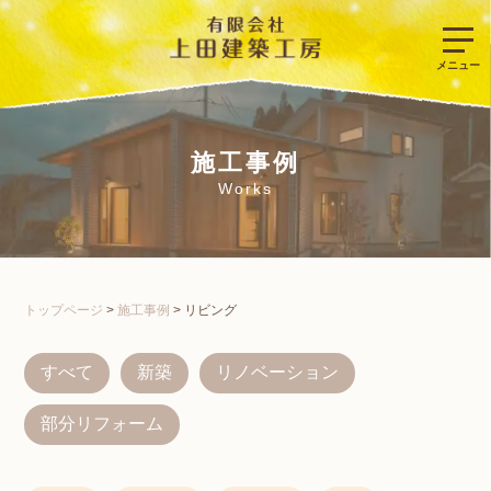
施工事例
Works
トップページ
>
施工事例
>
リビング
すべて
新築
リノベーション
部分リフォーム