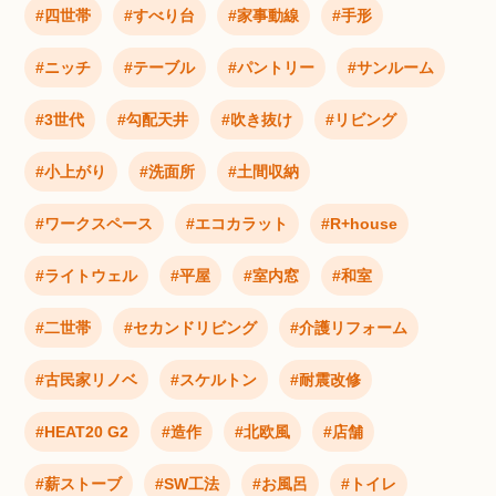
四世帯
すべり台
家事動線
手形
ニッチ
テーブル
パントリー
サンルーム
3世代
勾配天井
吹き抜け
リビング
小上がり
洗面所
土間収納
ワークスペース
エコカラット
R+house
ライトウェル
平屋
室内窓
和室
二世帯
セカンドリビング
介護リフォーム
古民家リノベ
スケルトン
耐震改修
HEAT20 G2
造作
北欧風
店舗
薪ストーブ
SW工法
お風呂
トイレ