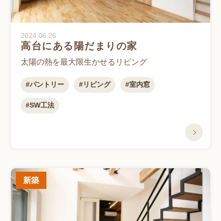
2024.06.26
高台にある陽だまりの家
太陽の熱を最大限生かせるリビング
パントリー
リビング
室内窓
SW工法
新築