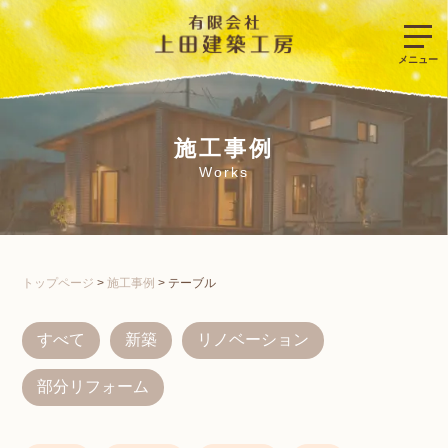
施工事例
Works
トップページ
>
施工事例
>
テーブル
すべて
新築
リノベーション
部分リフォーム