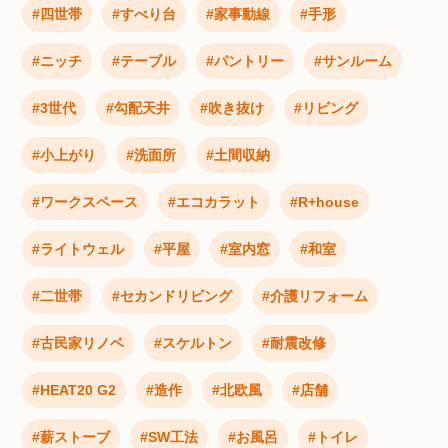
四世帯
すべり台
家事動線
手形
ニッチ
テーブル
パントリー
サンルーム
3世代
勾配天井
吹き抜け
リビング
小上がり
洗面所
土間収納
ワークスペース
エコカラット
R+house
ライトウェル
平屋
室内窓
和室
二世帯
セカンドリビング
介護リフォーム
古民家リノベ
スケルトン
耐震改修
HEAT20 G2
造作
北欧風
店舗
薪ストーブ
SW工法
お風呂
トイレ