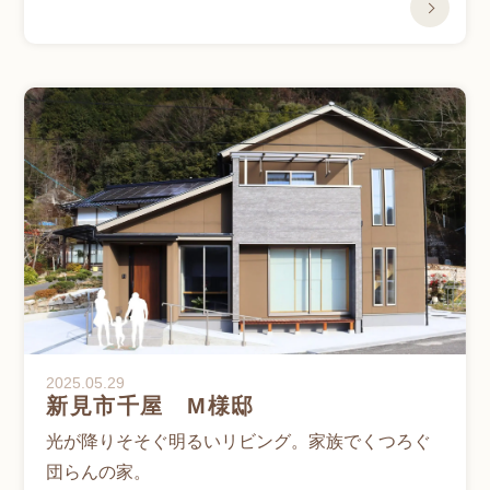
2025.05.29
新見市千屋 M様邸
光が降りそそぐ明るいリビング。家族でくつろぐ
団らんの家。